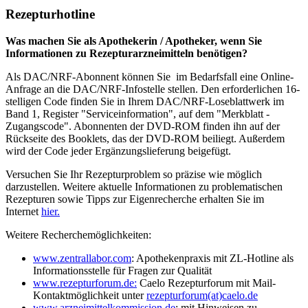
Rezepturhotline
Was machen Sie als Apothekerin / Apotheker, wenn Sie
Informationen zu Rezepturarzneimitteln benötigen?
Als DAC/NRF-Abonnent können Sie im Bedarfsfall eine Online-
Anfrage an die DAC/NRF-Infostelle stellen. Den erforderlichen 16-
stelligen Code finden Sie in Ihrem DAC/NRF-Loseblattwerk im
Band 1, Register "Serviceinformation", auf dem "Merkblatt -
Zugangscode". Abonnenten der DVD-ROM finden ihn auf der
Rückseite des Booklets, das der DVD-ROM beiliegt. Außerdem
wird der Code jeder Ergänzungslieferung beigefügt.
Versuchen Sie Ihr Rezepturproblem so präzise wie möglich
darzustellen. Weitere aktuelle Informationen zu problematischen
Rezepturen sowie Tipps zur Eigenrecherche erhalten Sie im
Internet
hier.
Weitere Recherchemöglichkeiten:
www.zentrallabor.com
: Apothekenpraxis mit ZL-Hotline als
Informationsstelle für Fragen zur Qualität
www.rezepturforum.de:
Caelo Rezepturforum mit Mail-
Kontaktmöglichkeit unter
rezepturforum(at)caelo.de
www.arzneimittelkommission.de
: mit Hinweisen zu