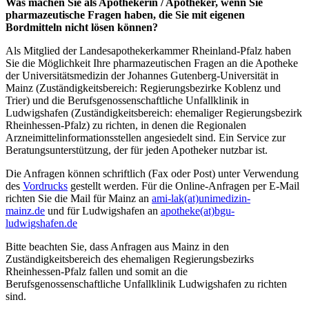
Was machen Sie als Apothekerin / Apotheker, wenn Sie
pharmazeutische Fragen haben, die Sie mit eigenen
Bordmitteln nicht lösen können?
Als Mitglied der Landesapothekerkammer Rheinland-Pfalz haben
Sie die Möglichkeit Ihre pharmazeutischen Fragen an die Apotheke
der Universitätsmedizin der Johannes Gutenberg-Universität in
Mainz (Zuständigkeitsbereich: Regierungsbezirke Koblenz und
Trier) und die Berufsgenossenschaftliche Unfallklinik in
Ludwigshafen (Zuständigkeitsbereich: ehemaliger Regierungsbezirk
Rheinhessen-Pfalz) zu richten, in denen die Regionalen
Arzneimittelinformationsstellen angesiedelt sind. Ein Service zur
Beratungsunterstützung, der für jeden Apotheker nutzbar ist.
Die Anfragen können schriftlich (Fax oder Post) unter Verwendung
des
Vordrucks
gestellt werden. Für die Online-Anfragen per E-Mail
richten Sie die Mail für Mainz an
ami-lak(at)unimedizin-
mainz.de
und für Ludwigshafen an
apotheke(at)bgu-
ludwigshafen.de
Bitte beachten Sie, dass Anfragen aus Mainz in den
Zuständigkeitsbereich des ehemaligen Regierungsbezirks
Rheinhessen-Pfalz fallen und somit an die
Berufsgenossenschaftliche Unfallklinik Ludwigshafen zu richten
sind.