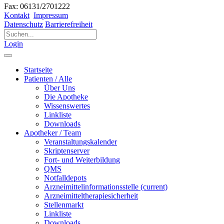
Fax: 06131/2701222
Kontakt
Impressum
Datenschutz
Barrierefreiheit
Login
Startseite
Patienten / Alle
Über Uns
Die Apotheke
Wissenswertes
Linkliste
Downloads
Apotheker / Team
Veranstaltungskalender
Skriptenserver
Fort- und Weiterbildung
QMS
Notfalldepots
Arzneimittelinformationsstelle
(current)
Arzneimitteltherapiesicherheit
Stellenmarkt
Linkliste
Downloads