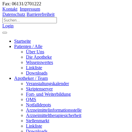
Fax: 06131/2701222
Kontakt
Impressum
Datenschutz
Barrierefreiheit
Login
Startseite
Patienten / Alle
Über Uns
Die Apotheke
Wissenswertes
Linkliste
Downloads
Apotheker / Team
Veranstaltungskalender
Skriptenserver
Fort- und Weiterbildung
QMS
Notfalldepots
Arzneimittelinformationsstelle
Arzneimitteltherapiesicherheit
Stellenmarkt
Linkliste
Downloads