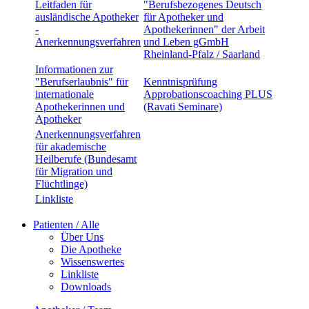
Leitfaden für
"Berufsbezogenes Deutsch
ausländische Apotheker
für Apotheker und
-
Apothekerinnen" der Arbeit
Anerkennungsverfahren
und Leben gGmbH
Rheinland-Pfalz / Saarland
Informationen zur
"Berufserlaubnis" für
Kenntnisprüfung
internationale
Approbationscoaching PLUS
Apothekerinnen und
(Ravati Seminare)
Apotheker
Anerkennungsverfahren
für akademische
Heilberufe (Bundesamt
für Migration und
Flüchtlinge)
Linkliste
Patienten / Alle
Über Uns
Die Apotheke
Wissenswertes
Linkliste
Downloads