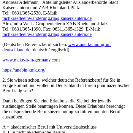
Andreas Adelmann - Abteilungsleiter Ausländerbehörde Stadt
Kaiserslautern und ZAB Rheinland-Pfalz
Tel.: 0631/365-2530, E-Mail:
fachkraefteeinwanderung.rlp@kaiserslautern.de
Alexandra Weit - Gruppenleiterin ZAB Rheinland-Pfalz
Tel.: 0631/365-1390, Fax: 06311/365-1329, E-Mail:
fachkraefteeinwanderung.rlp@kaiserslautern.de
(Deutschen Referenzberuf suchen:
www.anerkennung-in-
deutschland.de
[deutsch / englisch])
www.make-it-in-germany.com
https://anabin.kmk.org/
2. Sie wissen schon, welcher deutsche Referenzberuf für Sie in
Frage kommt und wollen in Deutschland in Ihrem pharmazeutischen
Beruf tätig sein?
Dann benötigen Sie eine Erlaubnis, die Sie bei der jeweils
zuständigen Stelle beantragen können. Diese Erlaubnis berechtigt
die entsprechende Berufsbezeichnung zu führen und den Beruf
auszuüben.
A = akademischer Beruf mit Universitätsabschluss
B, C = nicht-akademische Berufe