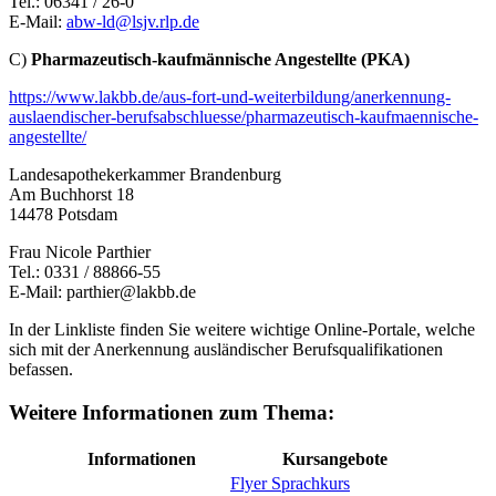
Tel.: 06341 / 26-0
E-Mail:
abw-ld@lsjv.rlp.de
C)
Pharmazeutisch-kaufmännische Angestellte (PKA)
https://www.lakbb.de/aus-fort-und-weiterbildung/anerkennung-
auslaendischer-berufsabschluesse/pharmazeutisch-kaufmaennische-
angestellte/
Landesapothekerkammer Brandenburg
Am Buchhorst 18
14478 Potsdam
Frau Nicole Parthier
Tel.: 0331 / 88866-55
E-Mail: parthier@lakbb.de
In der Linkliste finden Sie weitere wichtige Online-Portale, welche
sich mit der Anerkennung ausländischer Berufsqualifikationen
befassen.
Weitere Informationen zum Thema:
Informationen
Kursangebote
Flyer Sprachkurs