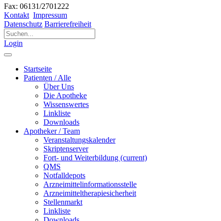
Fax: 06131/2701222
Kontakt
Impressum
Datenschutz
Barrierefreiheit
Login
Startseite
Patienten / Alle
Über Uns
Die Apotheke
Wissenswertes
Linkliste
Downloads
Apotheker / Team
Veranstaltungskalender
Skriptenserver
Fort- und Weiterbildung
(current)
QMS
Notfalldepots
Arzneimittelinformationsstelle
Arzneimitteltherapiesicherheit
Stellenmarkt
Linkliste
Downloads