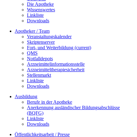
Die Apotheke
Wissenswertes
Linkliste
Downloads
Apotheker / Team
Veranstaltungskalender
Skriptenserver
Fort- und Weiterbildung
(current)
QMS
Notfalldepots
Arzneimittelinformationsstelle
Arzneimitteltherapiesicherheit
Stellenmarkt
Linkliste
Downloads
Ausbildung
Berufe in der Apotheke
Anerkennung ausländischer Bildungsabschlüsse
(BQFG)
Linkliste
Downloads
Öffentlichkeitsarbeit / Presse