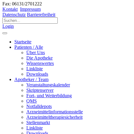
Fax: 06131/2701222
Kontakt
Impressum
Datenschutz
Barrierefreiheit
Login
Startseite
Patienten / Alle
Über Uns
Die Apotheke
Wissenswertes
Linkliste
Downloads
Apotheker / Team
Veranstaltungskalender
Skriptenserver
Fort- und Weiterbildung
QMS
Notfalldepots
Arzneimittelinformationsstelle
Arzneimitteltherapiesicherheit
Stellenmarkt
Linkliste
Downloads