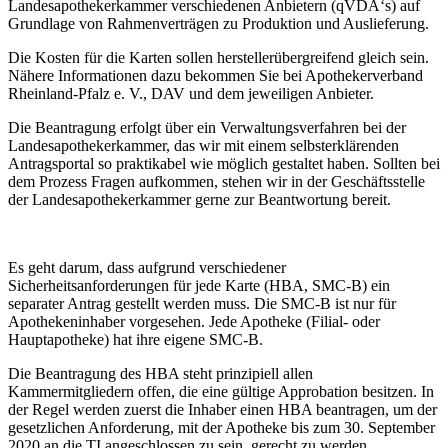
Landesapothekerkammer verschiedenen Anbietern (qVDA‘s) auf
Grundlage von Rahmenverträgen zu Produktion und Auslieferung.
Die Kosten für die Karten sollen herstellerübergreifend gleich sein.
Nähere Informationen dazu bekommen Sie bei Apothekerverband
Rheinland-Pfalz e. V., DAV und dem jeweiligen Anbieter.
Die Beantragung erfolgt über ein Verwaltungsverfahren bei der
Landesapothekerkammer, das wir mit einem selbsterklärenden
Antragsportal so praktikabel wie möglich gestaltet haben. Sollten bei
dem Prozess Fragen aufkommen, stehen wir in der Geschäftsstelle
der Landesapothekerkammer gerne zur Beantwortung bereit.
Es geht darum, dass aufgrund verschiedener
Sicherheitsanforderungen für jede Karte (HBA, SMC-B) ein
separater Antrag gestellt werden muss. Die SMC-B ist nur für
Apothekeninhaber vorgesehen. Jede Apotheke (Filial- oder
Hauptapotheke) hat ihre eigene SMC-B.
Die Beantragung des HBA steht prinzipiell allen
Kammermitgliedern offen, die eine gültige Approbation besitzen. In
der Regel werden zuerst die Inhaber einen HBA beantragen, um der
gesetzlichen Anforderung, mit der Apotheke bis zum 30. September
2020 an die TI angeschlossen zu sein, gerecht zu werden.