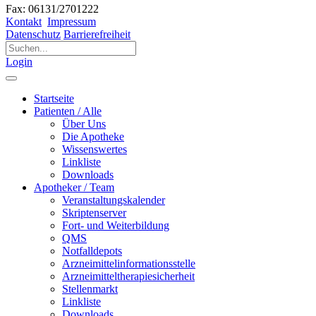
Fax: 06131/2701222
Kontakt
Impressum
Datenschutz
Barrierefreiheit
Login
Startseite
Patienten / Alle
Über Uns
Die Apotheke
Wissenswertes
Linkliste
Downloads
Apotheker / Team
Veranstaltungskalender
Skriptenserver
Fort- und Weiterbildung
QMS
Notfalldepots
Arzneimittelinformationsstelle
Arzneimitteltherapiesicherheit
Stellenmarkt
Linkliste
Downloads