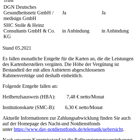
Trust
DGN Deutsches
Gesundheitsnetz GmbH /
Ja
Ja
medisign GmbH
SHC Stolle & Heinz
Consultants GmbH & Co.
in Anbindung
in Anbindung
KG
Stand 05.2021
Es fallen monatliche Entgelte für die Karten an, die die Leistungen
des Kartenherstellers vergüten. Die Höhe der Vergütung ist
Bestandteil der mit allen Anbietern abgeschlossenen
Rahmenverträge und deshalb einheitlich.
Folgende Entgelte fallen an:
Heilberufsausweis (HBA): 7,48 € netto/Monat
Institutionskarte (SMC-B): 6,30 € netto/Monat
Aktuelle Informationen zur Zahlungsabwicklung finden Sie auch
auf der Homepage des Nacht-und Notdienstfonds
unter
https://www.dav-notdienstfonds.de/telematik/uebersicht
.
Nach unserem Kenntnisstand ist die Refinanzierungsvereinbarung