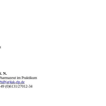
n
N. N.
Pharmazeut im Praktikum
hiP(at)lak-rlp.de
+49 (0)6131/27012-34