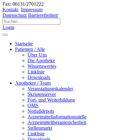
Fax: 06131/2701222
Kontakt
Impressum
Datenschutz
Barrierefreiheit
Login
Startseite
Patienten / Alle
Über Uns
Die Apotheke
Wissenswertes
Linkliste
Downloads
Apotheker / Team
Veranstaltungskalender
Skriptenserver
Fort- und Weiterbildung
QMS
Notfalldepots
Arzneimittelinformationsstelle
Arzneimitteltherapiesicherheit
Stellenmarkt
Linkliste
Downloads