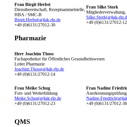
Frau Birgit Herbst
Frau Silke Stork
Dienstbereitschaft, Rezeptsammelstelle,
Mitgliederverwaltung,
HBA / SMC-B
Silke.Stork(at)lak-rlp.
Birgit.Herbst(at)lak-rlp.de
+49 (0)6131/27012-12
+49 (0)6131/27012-30
Pharmazie
Herr Joachim Thoss
Fachapotheker für Öffentliches Gesundheitswesen
Leiter Pharmazie
Joachim.Thoss(at)lak-rlp.de
+49 (0)6131/27012-14
Frau Meike Schug
Frau Nadine Friedri
Fort- und Weiterbildung
Anerkennungsprüfun
Meike.Schug(at)lak-rlp.de
Nadine.Friedrich(at)la
+49 (0)6131/27012-23
+49 (0)6131/27012-3
QMS