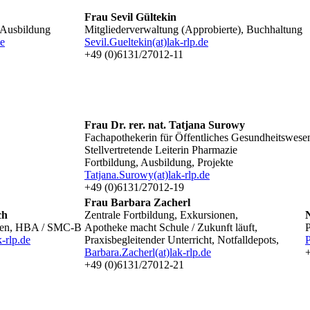
Frau Sevil Gültekin
 Ausbildung
Mitgliederverwaltung (Approbierte), Buchhaltung
de
Sevil.Gueltekin(at)lak-rlp.de
+49 (0)6131/27012-11
Frau Dr. rer. nat. Tatjana Surowy
Fachapothekerin für Öffentliches Gesundheitswese
Stellvertretende Leiterin Pharmazie
Fortbildung, Ausbildung, Projekte
Tatjana.Surowy(at)lak-rlp.de
+49 (0)6131/27012-19
Frau Barbara Zacherl
ch
Zentrale Fortbildung, Exkursionen,
gen, HBA / SMC-B
Apotheke macht Schule / Zukunft läuft,
k-rlp.de
Praxisbegleitender Unterricht, Notfalldepots,
P
6
Barbara.Zacherl(at)lak-rlp.de
+49 (0)6131/27012-21