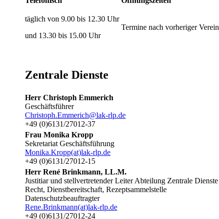
Telefonisch
Öffnungszeiten
täglich von 9.00 bis 12.30 Uhr
Termine nach vorheriger Verei
und 13.30 bis 15.00 Uhr
Zentrale Dienste
Herr Christoph Emmerich
Geschäftsführer
Christoph.Emmerich@lak-rlp.de
+49 (0)6131/27012-37
Frau Monika Kropp
Sekretariat Geschäftsführung
Monika.Kropp(at)lak-rlp.de
+49 (0)6131/27012-15
Herr René Brinkmann, LL.M.
Justitiar und stellvertretender Leiter Abteilung Zentrale Dienste
Recht, Dienstbereitschaft, Rezeptsammelstelle
Datenschutzbeauftragter
Rene.Brinkmann(at)lak-rlp.de
+49 (0)6131/27012-24