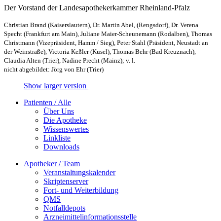
Der Vorstand der Landesapothekerkammer Rheinland-Pfalz
Christian Brand (Kaiserslautern), Dr. Martin Abel, (Rengsdorf), Dr. Verena
Specht (Frankfurt am Main), Juliane Maier-Scheunemann (Rodalben), Thomas
Christmann (Vizepräsident, Hamm / Sieg), Peter Stahl (Präsident, Neustadt an
der Weinstraße), Victoria Keßler (Kusel), Thomas Behr (Bad Kreuznach),
Claudia Alten (Trier), Nadine Precht (Mainz); v. l.
nicht abgebildet: Jörg von Ehr (Trier)
Show larger version
Patienten / Alle
Über Uns
Die Apotheke
Wissenswertes
Linkliste
Downloads
Apotheker / Team
Veranstaltungskalender
Skriptenserver
Fort- und Weiterbildung
QMS
Notfalldepots
Arzneimittelinformationsstelle