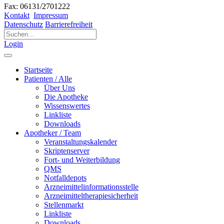
Fax: 06131/2701222
Kontakt
Impressum
Datenschutz
Barrierefreiheit
Login
Startseite
Patienten / Alle
Über Uns
Die Apotheke
Wissenswertes
Linkliste
Downloads
Apotheker / Team
Veranstaltungskalender
Skriptenserver
Fort- und Weiterbildung
QMS
Notfalldepots
Arzneimittelinformationsstelle
Arzneimitteltherapiesicherheit
Stellenmarkt
Linkliste
Downloads